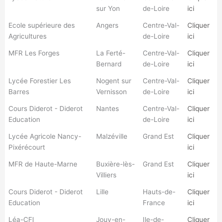
sur Yon
de-Loire
ici
Ecole supérieure des
Angers
Centre-Val-
Cliquer
Agricultures
de-Loire
ici
MFR Les Forges
La Ferté-
Centre-Val-
Cliquer
Bernard
de-Loire
ici
Lycée Forestier Les
Nogent sur
Centre-Val-
Cliquer
Barres
Vernisson
de-Loire
ici
Cours Diderot - Diderot
Nantes
Centre-Val-
Cliquer
Education
de-Loire
ici
Lycée Agricole Nancy-
Malzéville
Grand Est
Cliquer
Pixérécourt
ici
MFR de Haute-Marne
Buxière-lès-
Grand Est
Cliquer
Villiers
ici
Cours Diderot - Diderot
Lille
Hauts-de-
Cliquer
Education
France
ici
Léa-CFI
Jouy-en-
Ile-de-
Cliquer