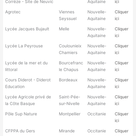
Corrèze - Site de Neuvic
Aquitaine
ici
Agrotec
Viennes
Nouvelle-
Cliquer
Seyssuel
Aquitaine
ici
Lycée Jacques Bujault
Melle
Nouvelle-
Cliquer
Aquitaine
ici
Lycée La Peyrouse
Coulounieix
Nouvelle-
Cliquer
Chamiers
Aquitaine
ici
Lycée de la mer et du
Bourcefranc
Nouvelle-
Cliquer
littoral
le Chapus
Aquitaine
ici
Cours Diderot - Diderot
Bordeaux
Nouvelle-
Cliquer
Education
Aquitaine
ici
Lycée Agricole privé de
Saint-Pée-
Nouvelle-
Cliquer
la Côte Basque
sur-Nivelle
Aquitaine
ici
Pôle Sup Nature
Montpellier
Occitanie
Cliquer
ici
CFPPA du Gers
Mirande
Occitanie
Cliquer