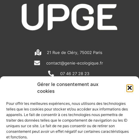
21 Rue de Cléry, 75002 Paris
contact@genie-ecologique.fr
07 46 27 28 23
Gérer le consentement aux
cookies
N
L
Y
e
i
o
Pour offrir les meilleures expériences, nous utilisons des technologies
telles que les cookies pour stocker et/ou accéder aux informations des
w
n
u
appareils. Le fait de consentir à ces technologies nous permettra de
RECEVOIR L'ACTU DE LA FILIÈRE
s
k
t
traiter des données telles que le comportement de navigation ou les ID
uniques sur ce site. Le fait de ne pas consentir ou de retirer son
p
e
u
Retrouvez tous les mois les articles terrain de nos adhérents, les
consentement peut avoir un effet négatif sur certaines caractéristiques
rendez-vous importants de la filière, nos offres de stages et
et fonctions.