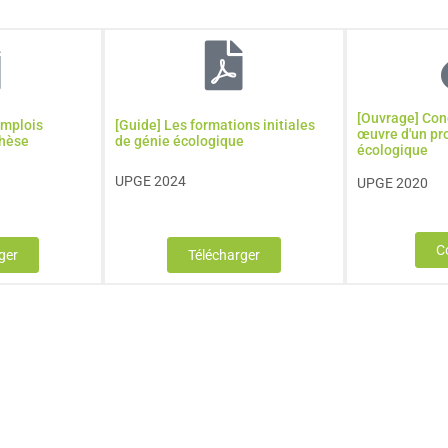
[Ouvrage] Con
emplois
[Guide] Les formations initiales
œuvre d'un pr
thèse
de génie écologique
écologique
UPGE 2024
UPGE 2020
C
ger
Télécharger