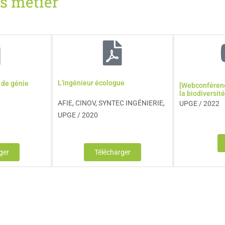
s métier
L'ingénieur écologue
 de génie
[Webconférenc
la biodiversit
AFIE, CINOV, SYNTEC INGÉNIERIE,
UPGE / 2022
UPGE / 2020
ger
Télécharger