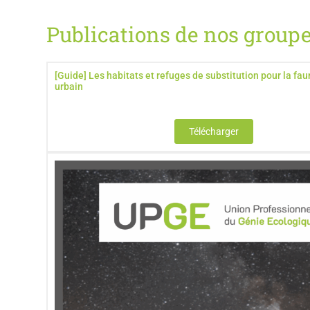
Publications de nos groupe
[Guide] Les habitats et refuges de substitution pour la fau
urbain
Télécharger