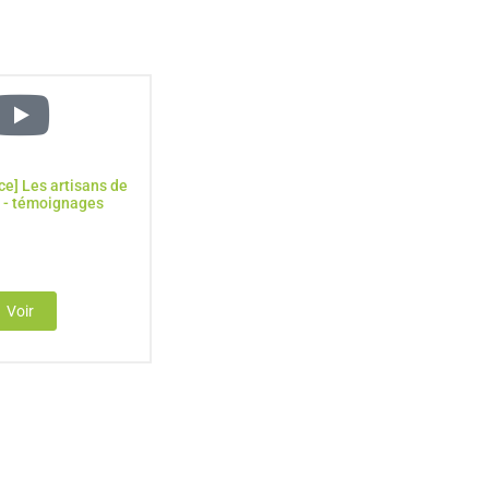
e] Les artisans de
é - témoignages
Voir