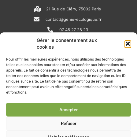
21 Rue de Cléry, 75002 Paris
contact@genie-ecologique.fr
07 46 27 28 23
Gérer le consentement aux
cookies
N
L
Y
e
i
o
Pour offrir les meilleures expériences, nous utilisons des technologies
telles que les cookies pour stocker et/ou accéder aux informations des
w
n
u
appareils. Le fait de consentir à ces technologies nous permettra de
RECEVOIR L'ACTU DE LA FILIÈRE
s
k
t
traiter des données telles que le comportement de navigation ou les ID
uniques sur ce site. Le fait de ne pas consentir ou de retirer son
p
e
u
Retrouvez tous les mois les articles terrain de nos adhérents, les
consentement peut avoir un effet négatif sur certaines caractéristiques
rendez-vous importants de la filière, nos offres de stages et
et fonctions.
a
d
b
d’emplois…
p
i
e
Accepter
Je m'abonne à la lettre d'info
e
n
r
Refuser