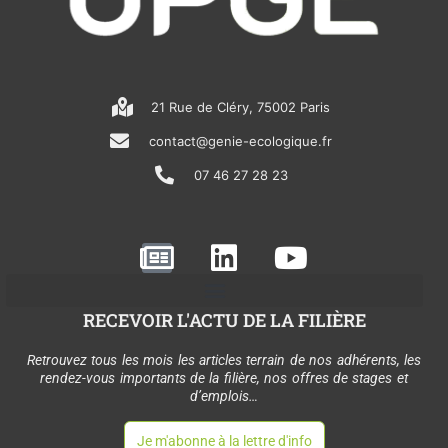
21 Rue de Cléry, 75002 Paris
contact@genie-ecologique.fr
07 46 27 28 23
N
L
Y
e
i
o
w
n
u
RECEVOIR L'ACTU DE LA FILIÈRE
s
k
t
p
e
u
Retrouvez tous les mois les articles terrain de nos adhérents, les
rendez-vous importants de la filière, nos offres de stages et
a
d
b
d’emplois…
p
i
e
Je m'abonne à la lettre d'info