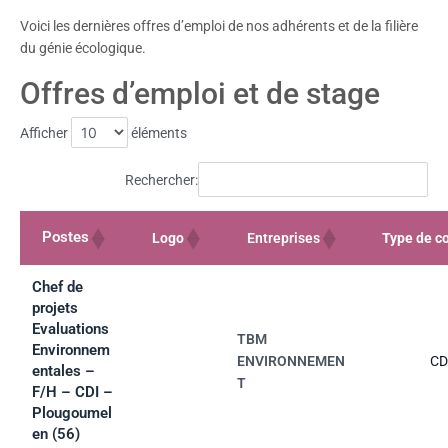
Voici les dernières offres d’emploi de nos adhérents et de la filière
du génie écologique.
Offres d’emploi et de stage
Afficher
éléments
Rechercher:
Postes
Logo
Entreprises
Type de co
Chef de
projets
Evaluations
TBM
Environnem
ENVIRONNEMEN
CD
entales –
T
F/H – CDI –
Plougoumel
en (56)