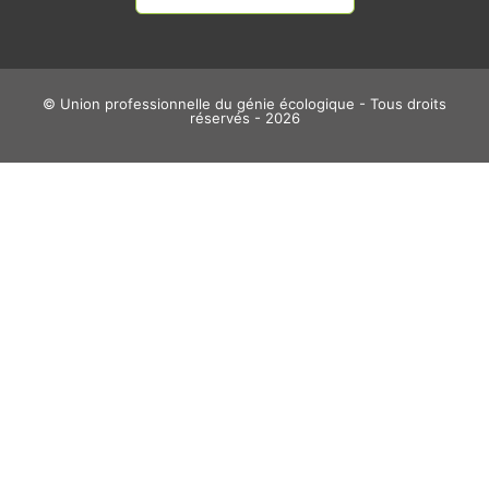
e
n
r
© Union professionnelle du génie écologique - Tous droits
réservés - 2026