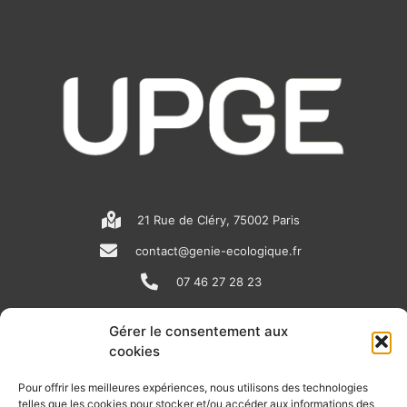
21 Rue de Cléry, 75002 Paris
contact@genie-ecologique.fr
07 46 27 28 23
Gérer le consentement aux
N
L
Y
cookies
e
i
o
Pour offrir les meilleures expériences, nous utilisons des technologies
w
n
u
telles que les cookies pour stocker et/ou accéder aux informations des