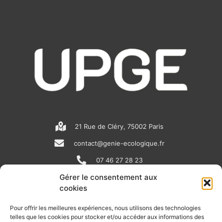
21 Rue de Cléry, 75002 Paris
contact@genie-ecologique.fr
07 46 27 28 23
Gérer le consentement aux
cookies
N
L
Y
e
i
o
Pour offrir les meilleures expériences, nous utilisons des technologies
telles que les cookies pour stocker et/ou accéder aux informations des