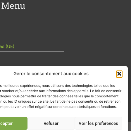
Menu
es (UE)
Gérer le consentement aux cookies
TU DE LA FILIÈRE
les meilleures expériences, nous utilisons des technologies telles que les
 mois les articles terrain de nos
 stocker et/ou accéder aux informations des appareils. Le fait de consentir
z-vous importants de la filière, nos
ologies nous permettra de traiter des données telles que le comportement
d’emplois…
n ou les ID uniques sur ce site. Le fait de ne pas consentir ou de retirer son
 peut avoir un effet négatif sur certaines caractéristiques et fonctions.
tre d'info
cepter
Refuser
Voir les préférences