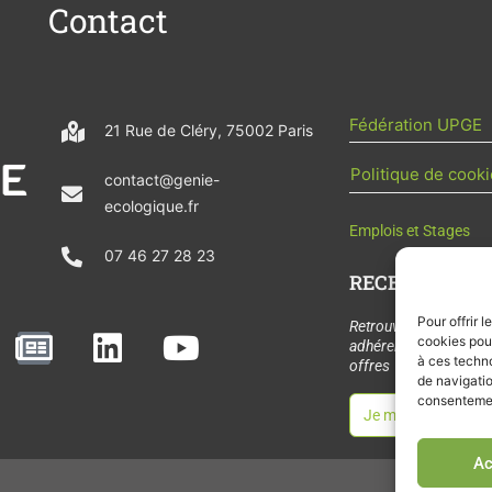
Contact
Fédération UPGE
21 Rue de Cléry, 75002 Paris
Politique de cooki
contact@genie-
ecologique.fr
Emplois et Stages
07 46 27 28 23
RECEVOIR L'AC
Pour offrir 
N
L
Y
Retrouvez tous les
cookies pour
adhérents, les rende
e
i
o
à ces techn
offres de stages et 
de navigatio
w
n
u
consentement
Je m'abonne à la let
s
k
t
p
e
u
Ac