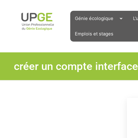
Aller
au
contenu
Génie écologique
L’
Emplois et stages
créer un compte interfac