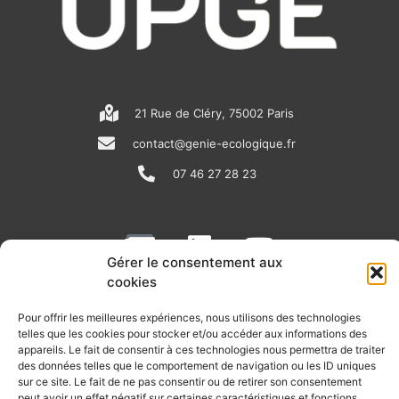
21 Rue de Cléry, 75002 Paris
contact@genie-ecologique.fr
07 46 27 28 23
N
L
Y
e
i
o
Gérer le consentement aux
w
n
u
cookies
RECEVOIR L'ACTU DE LA FILIÈRE
s
k
t
Pour offrir les meilleures expériences, nous utilisons des technologies
p
e
u
telles que les cookies pour stocker et/ou accéder aux informations des
Retrouvez tous les mois les articles terrain de nos
appareils. Le fait de consentir à ces technologies nous permettra de traiter
adhérents, les rendez-vous importants de la filière, nos
a
d
b
des données telles que le comportement de navigation ou les ID uniques
offres de stages et d’emplois…
sur ce site. Le fait de ne pas consentir ou de retirer son consentement
p
i
e
peut avoir un effet négatif sur certaines caractéristiques et fonctions.