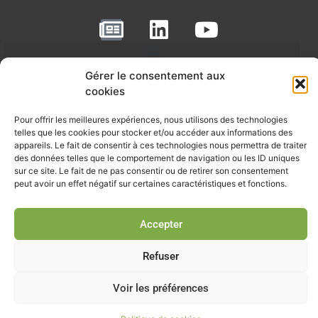
N
L
Y
e
i
o
w
n
u
RECEVOIR L'ACTU DE LA FILIÈRE
Gérer le consentement aux
s
k
t
cookies
p
e
u
Retrouvez tous les mois les articles terrain de nos adhérents, les
rendez-vous importants de la filière, nos offres de stages et
a
d
b
Pour offrir les meilleures expériences, nous utilisons des technologies
d’emplois…
telles que les cookies pour stocker et/ou accéder aux informations des
p
i
e
appareils. Le fait de consentir à ces technologies nous permettra de traiter
des données telles que le comportement de navigation ou les ID uniques
Je m'abonne à la lettre d'info
e
n
sur ce site. Le fait de ne pas consentir ou de retirer son consentement
r
peut avoir un effet négatif sur certaines caractéristiques et fonctions.
Accepter
© Union professionnelle du génie écologique - Tous droits
réservés - 2026
Refuser
Voir les préférences