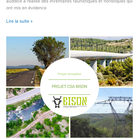
auddicé a réalisé des inventaires faunistiques et floristiques qui
ont mis en évidence
Lire la suite »
CSA
Bison
Handbook
–
Chapitre
7