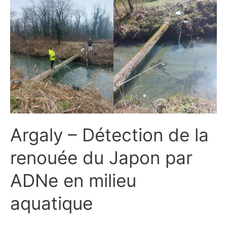
Argaly –
Détection
de
la
renouée
du
Japon
par
ADNe
en
milieu
aquatique
Argaly – Détection de la
renouée du Japon par
ADNe en milieu
aquatique