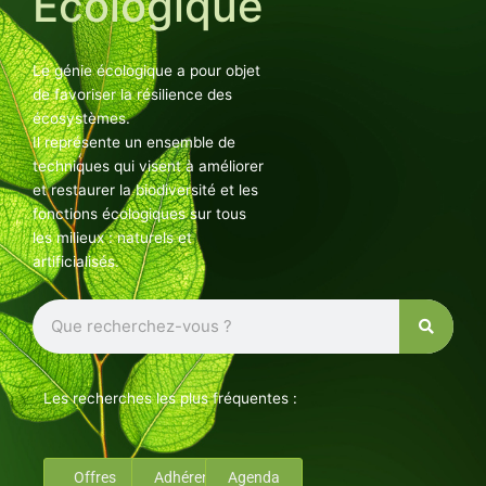
Ecologique
Le génie écologique a pour objet
de favoriser la résilience des
écosystèmes.
Il représente un ensemble de
techniques qui visent à améliorer
et restaurer la biodiversité et les
fonctions écologiques sur tous
les milieux : naturels et
artificialisés.
Rechercher
Les recherches les plus fréquentes :
Offres
Adhérents
Agenda