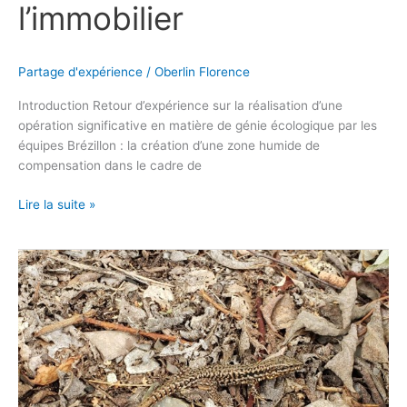
l’immobilier
Partage d'expérience
/
Oberlin Florence
Introduction Retour d’expérience sur la réalisation d’une
opération significative en matière de génie écologique par les
équipes Brézillon : la création d’une zone humide de
compensation dans le cadre de
Lire la suite »
Auddicé
–
Un
protocole
expérimental
de
déplacement
d’individus