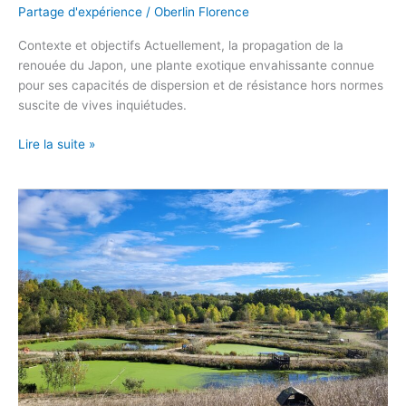
Partage d'expérience
/
Oberlin Florence
Contexte et objectifs Actuellement, la propagation de la
renouée du Japon, une plante exotique envahissante connue
pour ses capacités de dispersion et de résistance hors normes
suscite de vives inquiétudes.
Lire la suite »
La
compagnie
des
forestiers
–
Réhabilitation
d’une
zone
de
rejet
végétalisée