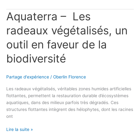
Aquaterra – Les
Aquaterra
–
Les
radeaux végétalisés, un
radeaux
végétalisés,
outil en faveur de la
un
outil
biodiversité
en
faveur
de
Partage d'expérience
/
Oberlin Florence
la
biodiversité
Les radeaux végétalisés, véritables zones humides artificielles
flottantes, permettent la restauration durable d’écosystèmes
aquatiques, dans des milieux parfois très dégradés. Ces
structures flottantes intègrent des hélophytes, dont les racines
ont
Lire la suite »