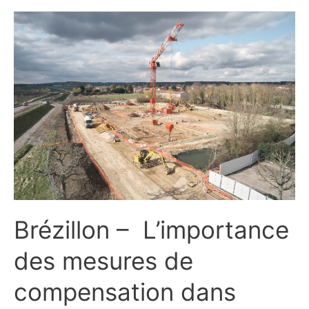
Brézillon
–
L’importance
des
mesures
de
compensation
dans
l’immobilier
Brézillon – L’importance
des mesures de
compensation dans