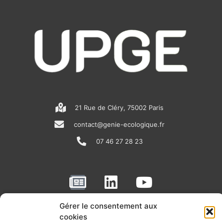
21 Rue de Cléry, 75002 Paris
contact@genie-ecologique.fr
07 46 27 28 23
N
L
Y
e
i
o
w
n
u
Gérer le consentement aux
RECEVOIR L'ACTU DE LA FILIÈRE
s
k
t
cookies