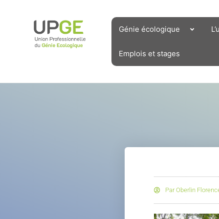
Aller
au
contenu
Génie écologique
L’
Emplois et stages
Par
Oberlin Florenc