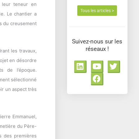
 leur teneur en
Tous les articles >
e. Le chantier a
ors du creusement
Suivez-nous sur les
réseaux !
rant les travaux,
rojet en désordre
L
Y
F
T
i
o
a
w
s de l’époque.
n
u
c
i
ement sélectionné
k
t
e
t
ir un aspect très
e
u
b
t
d
b
o
e
i
e
o
r
n
k
 Pierre Emmanuel,
imetière du Père-
rs des premières