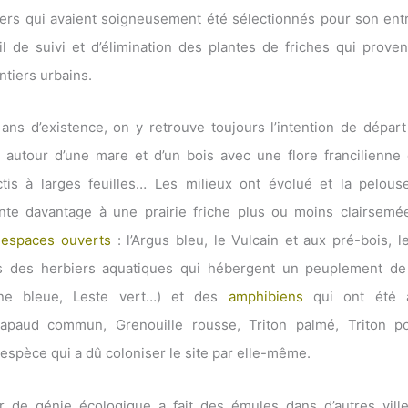
iers qui avaient soigneusement été sélectionnés pour son entr
l de suivi et d’élimination des plantes de friches qui prove
tiers urbains.
ans d’existence, on y retrouve toujours l’intention de dépar
s autour d’une mare et d’un bois avec une flore francilienne 
actis à larges feuilles… Les milieux ont évolué et la pelous
ente davantage à une prairie friche plus ou moins clairsemé
x espaces ouverts
: l’Argus bleu, le Vulcain et aux pré-bois, l
s des herbiers aquatiques qui hébergent un peuplement d
ne bleue, Leste vert…) et des
amphibiens
qui ont été a
rapaud commun, Grenouille rousse, Triton palmé, Triton pon
espèce qui a dû coloniser le site par elle-même.
r de génie écologique a fait des émules dans d’autres vill