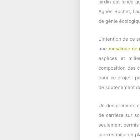
jardin est lancé q
Agnès Bochet, Laur
de génie écologiqu
L’intention de ce 
une
mosaïque de m
espèces et milie
composition des c
pour ce projet : p
de soutènement du 
Un des premiers en
de carrière sur so
seulement permis d
pierres mise en pl