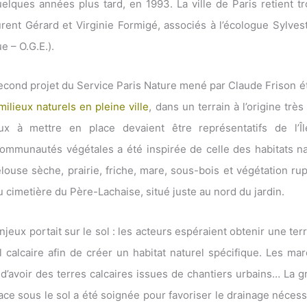
uelques années plus tard, en 1993. La ville de Paris retient tr
ent Gérard et Virginie Formigé, associés à l’écologue Sylvest
e – O.G.E.).
second projet du Service Paris Nature mené par Claude Frison ét
ilieux naturels en pleine ville
, dans un terrain à l’origine trè
ux à mettre en place devaient être représentatifs de l’Îl
ommunautés végétales a été inspirée de celle des habitats na
elouse sèche, prairie, friche, mare, sous-bois et végétation ru
cimetière du Père-Lachaise, situé juste au nord du jardin.
jeux portait sur le sol : les acteurs espéraient obtenir une te
l calcaire afin de créer un habitat naturel spécifique. Les ma
’avoir des terres calcaires issues de chantiers urbains… La 
ace sous le sol a été soignée pour favoriser le drainage nécess