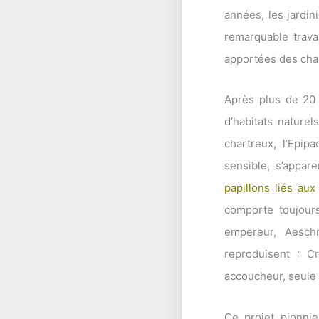
années, les jardin
remarquable travai
apportées des chan
Après plus de 20 
d’habitats naturel
chartreux, l’Epip
sensible, s’appar
papillons liés au
comporte toujour
empereur, Aesch
reproduisent : C
accoucheur, seule 
Ce projet pionnie