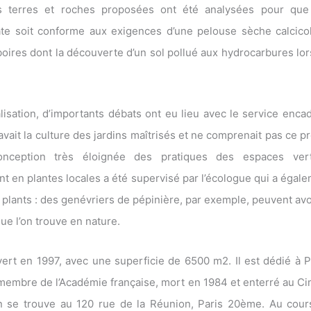
s terres et roches proposées ont été analysées pour que
ate soit conforme aux exigences d’une pelouse sèche calcicol
oires dont la découverte d’un sol pollué aux hydrocarbures l
lisation, d’importants débats ont eu lieu avec le service encad
avait la culture des jardins maîtrisés et ne comprenait pas ce p
onception très éloignée des pratiques des espaces vert
t en plantes locales a été supervisé par l’écologue qui a égal
s plants : des genévriers de pépinière, par exemple, peuvent avo
ue l’on trouve en nature.
vert en 1997, avec une superficie de 6500 m2. Il est dédié à
 membre de l’Académie française, mort en 1984 et enterré au C
in se trouve au 120 rue de la Réunion, Paris 20ème. Au cou