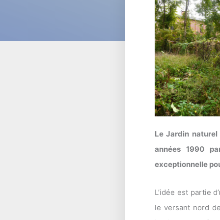
Le Jardin naturel
années 1990 par
exceptionnelle pou
L’idée est partie d
le versant nord d