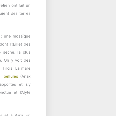
etien ont fait un
naient des terres
t : une mosaïque
dont l’Œillet des
e sèche, la plus
e. On y voit des
e Tircis. La mare
e
libellules
(Anax
pportés et s’y
ctué et l’Alyte
es et à Paris où