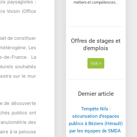
ois paysagistes :
métiers et compétences…
re Voisin (Office
ait de constituer
Offres de stages et
d'emplois
s hétérogène. Les
e-de-France. La
Voir >
turels souhaités
pestre sur le mur
Dernier article
rre de découverte
Tempête Nils :
rchés publics ont
sécurisation d’espaces
granulométrie des
publics à Béziers (Hérault)
par les équipes de SMDA ​
aire à la pelouse