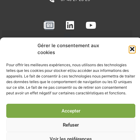
N
L
Y
e
i
o
w
n
u
RECEVOIR L'ACTU DE LA FILIÈRE
Gérer le consentement aux
s
k
t
cookies
p
e
u
Retrouvez tous les mois les articles terrain de nos adhérents, les
rendez-vous importants de la filière, nos offres de stages et
a
d
b
Pour offrir les meilleures expériences, nous utilisons des technologies
d’emplois…
telles que les cookies pour stocker et/ou accéder aux informations des
p
i
e
appareils. Le fait de consentir à ces technologies nous permettra de traiter
des données telles que le comportement de navigation ou les ID uniques
Je m'abonne à la lettre d'info
e
n
sur ce site. Le fait de ne pas consentir ou de retirer son consentement
r
peut avoir un effet négatif sur certaines caractéristiques et fonctions.
Accepter
© Union professionnelle du génie écologique - Tous droits
réservés - 2026
Refuser
Voir les préférences