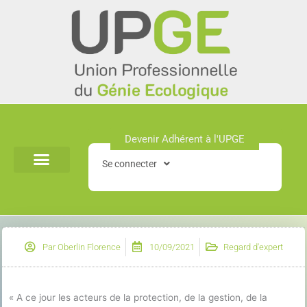
Aller
au
contenu
Devenir Adhérent à l'UPGE​
Se connecter
Par
Oberlin Florence
10/09/2021
Regard d'expert
« A ce jour les acteurs de la protection, de la gestion, de la