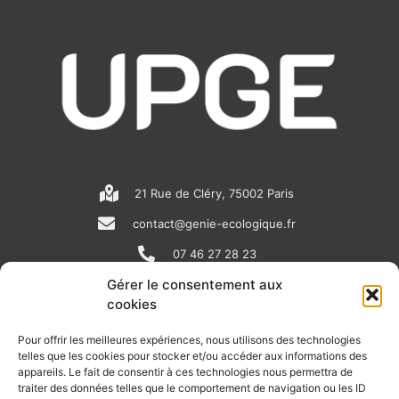
21 Rue de Cléry, 75002 Paris
contact@genie-ecologique.fr
07 46 27 28 23
Gérer le consentement aux
cookies
N
L
Y
e
i
o
Pour offrir les meilleures expériences, nous utilisons des technologies
telles que les cookies pour stocker et/ou accéder aux informations des
w
n
u
appareils. Le fait de consentir à ces technologies nous permettra de
RECEVOIR L'ACTU DE LA FILIÈRE
s
k
t
traiter des données telles que le comportement de navigation ou les ID