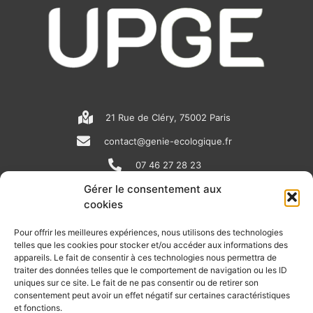
21 Rue de Cléry, 75002 Paris
contact@genie-ecologique.fr
07 46 27 28 23
Gérer le consentement aux
cookies
N
L
Y
e
i
o
Pour offrir les meilleures expériences, nous utilisons des technologies
telles que les cookies pour stocker et/ou accéder aux informations des
w
n
u
appareils. Le fait de consentir à ces technologies nous permettra de
RECEVOIR L'ACTU DE LA FILIÈRE
s
k
t
traiter des données telles que le comportement de navigation ou les ID
uniques sur ce site. Le fait de ne pas consentir ou de retirer son
p
e
u
Retrouvez tous les mois les articles terrain de nos adhérents, les
consentement peut avoir un effet négatif sur certaines caractéristiques
rendez-vous importants de la filière, nos offres de stages et
et fonctions.