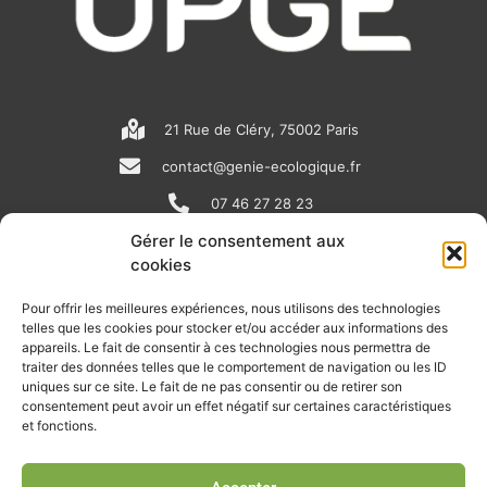
21 Rue de Cléry, 75002 Paris
contact@genie-ecologique.fr
07 46 27 28 23
Gérer le consentement aux
cookies
N
L
Y
e
i
o
Pour offrir les meilleures expériences, nous utilisons des technologies
telles que les cookies pour stocker et/ou accéder aux informations des
w
n
u
appareils. Le fait de consentir à ces technologies nous permettra de
RECEVOIR L'ACTU DE LA FILIÈRE
s
k
t
traiter des données telles que le comportement de navigation ou les ID
uniques sur ce site. Le fait de ne pas consentir ou de retirer son
p
e
u
Retrouvez tous les mois les articles terrain de nos adhérents, les
consentement peut avoir un effet négatif sur certaines caractéristiques
rendez-vous importants de la filière, nos offres de stages et
et fonctions.
a
d
b
d’emplois…
p
i
e