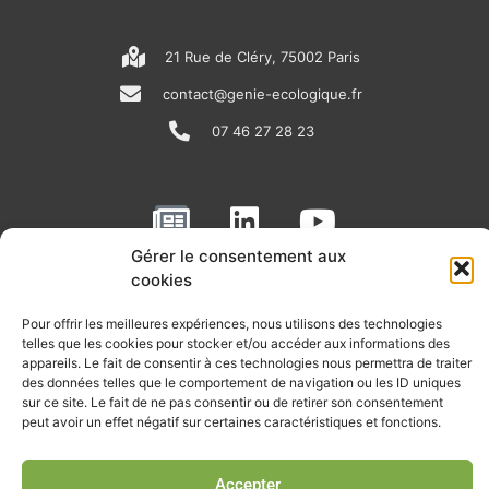
21 Rue de Cléry, 75002 Paris
contact@genie-ecologique.fr
07 46 27 28 23
N
L
Y
e
i
o
Gérer le consentement aux
w
n
u
cookies
RECEVOIR L'ACTU DE LA FILIÈRE
s
k
t
Pour offrir les meilleures expériences, nous utilisons des technologies
p
e
u
Retrouvez tous les mois les articles terrain de nos adhérents, les
telles que les cookies pour stocker et/ou accéder aux informations des
rendez-vous importants de la filière, nos offres de stages et
a
d
b
appareils. Le fait de consentir à ces technologies nous permettra de traiter
d’emplois…
des données telles que le comportement de navigation ou les ID uniques
p
i
e
sur ce site. Le fait de ne pas consentir ou de retirer son consentement
Je m'abonne à la lettre d'info
peut avoir un effet négatif sur certaines caractéristiques et fonctions.
e
n
r
Accepter