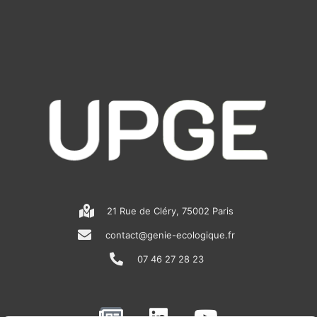
21 Rue de Cléry, 75002 Paris
contact@genie-ecologique.fr
07 46 27 28 23
N
L
Y