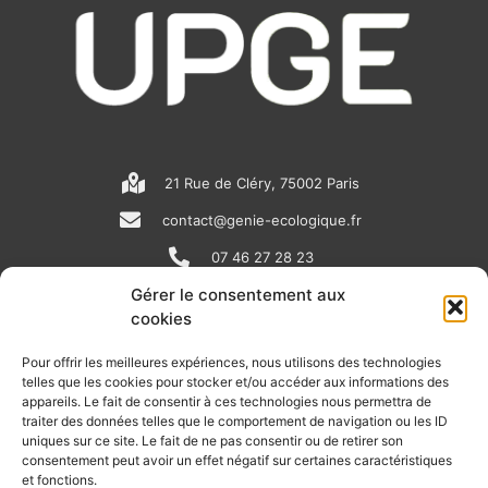
21 Rue de Cléry, 75002 Paris
contact@genie-ecologique.fr
07 46 27 28 23
Gérer le consentement aux
cookies
N
L
Y
e
i
o
Pour offrir les meilleures expériences, nous utilisons des technologies
telles que les cookies pour stocker et/ou accéder aux informations des
w
n
u
appareils. Le fait de consentir à ces technologies nous permettra de
RECEVOIR L'ACTU DE LA FILIÈRE
s
k
t
traiter des données telles que le comportement de navigation ou les ID
uniques sur ce site. Le fait de ne pas consentir ou de retirer son
p
e
u
Retrouvez tous les mois les articles terrain de nos adhérents, les
consentement peut avoir un effet négatif sur certaines caractéristiques
rendez-vous importants de la filière, nos offres de stages et
et fonctions.