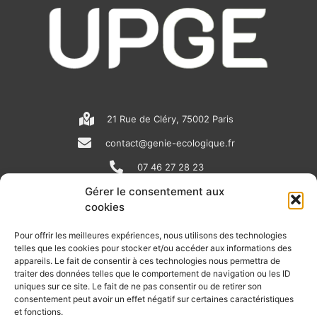
21 Rue de Cléry, 75002 Paris
contact@genie-ecologique.fr
07 46 27 28 23
Gérer le consentement aux
cookies
N
L
Y
e
i
o
Pour offrir les meilleures expériences, nous utilisons des technologies
telles que les cookies pour stocker et/ou accéder aux informations des
w
n
u
appareils. Le fait de consentir à ces technologies nous permettra de
RECEVOIR L'ACTU DE LA FILIÈRE
s
k
t
traiter des données telles que le comportement de navigation ou les ID
uniques sur ce site. Le fait de ne pas consentir ou de retirer son
p
e
u
Retrouvez tous les mois les articles terrain de nos adhérents, les
consentement peut avoir un effet négatif sur certaines caractéristiques
rendez-vous importants de la filière, nos offres de stages et
et fonctions.