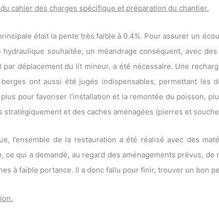
n du cahier des charges spécifique et préparation du chantier.
rincipale était la pente très faible à 0.4%. Pour assurer un éc
 hydraulique souhaitée, un méandrage conséquent, avec des
l) et par déplacement du lit mineur, a été nécessaire. Une rechar
berges ont aussi été jugés indispensables, permettant les
plus pour favoriser l’installation et la remontée du poisson, plu
és stratégiquement et des caches aménagées (pierres et souche
ue, l’ensemble de la restauration a été réalisé avec des mat
ère, ce qui a demandé, au regard des aménagements prévus, de 
es à faible portance. Il a donc fallu pour finir, trouver un bon pe
tion.