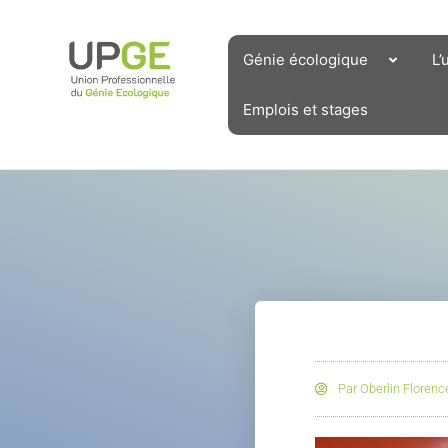
Aller
au
contenu
Génie écologique
L’
Emplois et stages
Par
Oberlin Florenc