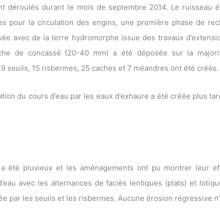
nt déroulés durant le mois de septembre 2014. Le ruisseau ét
res pour la circulation des engins, une première phase de rec
sée avec de la terre hydromorphe issue des travaux d’extensio
che de concassé (20-40 mm) a été déposée sur la majorit
, 9 seuils, 15 risbermes, 25 caches et 7 méandres ont été créés.
tation du cours d’eau par les eaux d’exhaure a été créée plus ta
 a été pluvieux et les aménagements ont pu montrer leur effic
’eau avec les alternances de faciès lentiques (plats) et lotiqu
ée par les seuils et les risbermes. Aucune érosion régressive n’a