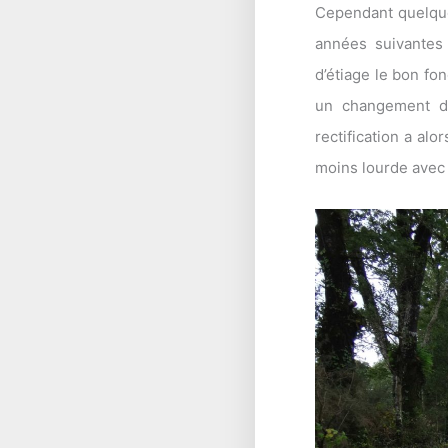
Cependant quelque
années suivantes 
d’étiage le bon fo
un changement de
rectification a al
moins lourde avec 