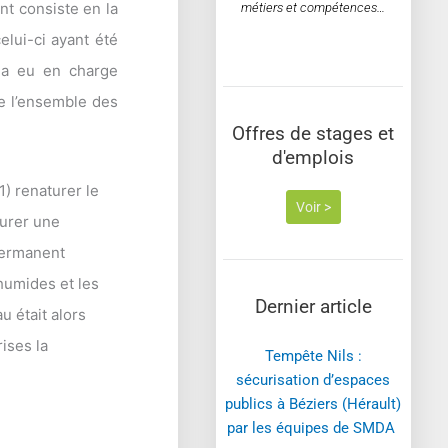
t consiste en la
métiers et compétences…
elui-ci ayant été
S a eu en charge
de l’ensemble des
Offres de stages et
d'emplois
(1) renaturer le
Voir >
surer une
 permanent
 humides et les
Dernier article
u était alors
ises la
Tempête Nils :
sécurisation d’espaces
publics à Béziers (Hérault)
par les équipes de SMDA ​