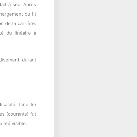
ait à sec. Après
hargement du lit
n de la carrière.
é du linéaire à
rdivement, durant
acité. L’inertie
es (courants) fut
 été visible.