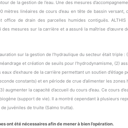
tour de la gestion de l’eau. Une des mesures d’accompagnemen
0 mètres linéaires de cours d’eau en tête de bassin versant, c
ant office de drain des parcelles humides contiguës. ALTHI
i des mesures sur la carrière et a assuré la maîtrise d’œuvre 
tauration sur la gestion de l’hydraulique du secteur était triple : 
méandrage et création de seuils pour l’hydrodynamisme, (2) as
 eaux d’exhaure de la carrière permettant un soutien d’étiage
 seconde constants) et en période de crue d’alimenter les zones
3) augmenter la capacité d’accueil du cours d’eau. Ce cours d’ea
biogène (support de vie). Il a montré cependant à plusieurs repr
de juvéniles de truite (Salmo trutta).
es ont été nécessaires afin de mener à bien l’opération.