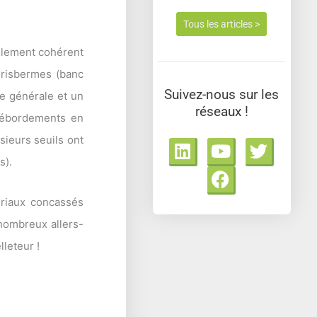
Tous les articles >
oulement cohérent
 risbermes (banc
Suivez-nous sur les
ge générale et un
réseaux !
 débordements en
L
Y
F
T
sieurs seuils ont
i
o
a
w
s).
n
u
c
i
k
t
e
t
ériaux concassés
e
u
b
t
nombreux allers-
d
b
o
e
i
e
o
r
lleteur !
n
k