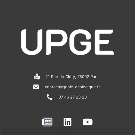
21 Rue de Cléry, 75002 Paris
contact@genie-ecologique.fr
07 46 27 28 23
N
L
Y
e
i
o