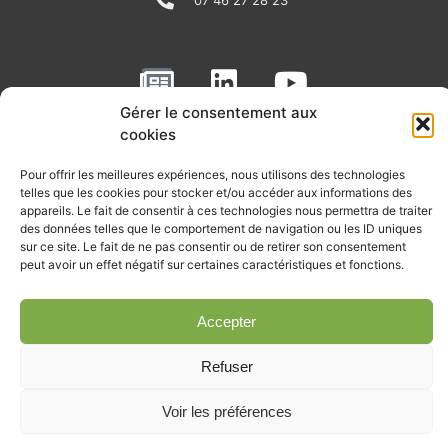
N
L
Y
e
i
o
Gérer le consentement aux
w
n
u
cookies
RECEVOIR L'ACTU DE LA FILIÈRE
s
k
t
Pour offrir les meilleures expériences, nous utilisons des technologies
p
e
u
Retrouvez tous les mois les articles terrain de nos
telles que les cookies pour stocker et/ou accéder aux informations des
adhérents, les rendez-vous importants de la filière, nos
a
d
b
appareils. Le fait de consentir à ces technologies nous permettra de traiter
offres de stages et d’emplois…
des données telles que le comportement de navigation ou les ID uniques
p
i
e
sur ce site. Le fait de ne pas consentir ou de retirer son consentement
peut avoir un effet négatif sur certaines caractéristiques et fonctions.
Je m'abonne à la lettre d'info
e
n
r
Accepter
Refuser
© Union professionnelle du génie écologique - Tous droits
réservés - 2026
Voir les préférences