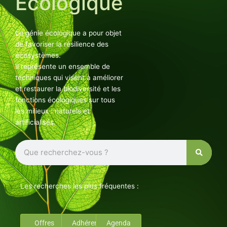
Ecologique
Le génie écologique a pour objet
de favoriser la résilience des
écosystèmes.
Il représente un ensemble de
techniques qui visent à améliorer
et restaurer la biodiversité et les
fonctions écologiques sur tous
les milieux : naturels et
artificialisés.
Rechercher
Les recherches les plus fréquentes :
Offres
Adhérents
Agenda