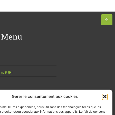
Menu
es (UE)
Gérer le consentement aux cookies
TU DE LA FILIÈRE
les meilleures expériences, nous utilisons des technologies telles que les
 mois les articles terrain de nos
 stocker et/ou accéder aux informations des appareils. Le fait de consentir
z-vous importants de la filière, nos