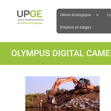
Aller
au
contenu
Génie écologique
L’
Emplois et stages
OLYMPUS DIGITAL CAM