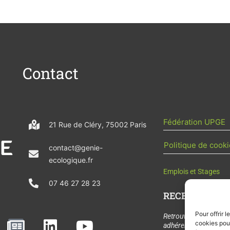
Contact
Fédération UPGE
21 Rue de Cléry, 75002 Paris
Politique de cooki
contact@genie-
ecologique.fr
Emplois et Stages
07 46 27 28 23
RECEVOIR L'AC
Pour offrir 
N
L
Y
Retrouvez tous les
cookies pour
adhérents, les rende