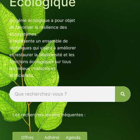
Ecologique
Le génie écologique a pour objet
de favoriser la résilience des
écosystèmes.
Il représente un ensemble de
techniques qui visent à améliorer
et restaurer la biodiversité et les
fonctions écologiques sur tous
les milieux : naturels et
artificialisés.
Rechercher
Les recherches les plus fréquentes :
Offres
Adhérents
Agenda