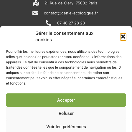
21 Rue de Cléry, 75002 Paris
contact@genie-ecologique.fr
07 46 27 28 23
Gérer le consentement aux
cookies
N
L
Y
e
i
o
Pour offrir les meilleures expériences, nous utilisons des technologies
telles que les cookies pour stocker et/ou accéder aux informations des
w
n
u
appareils. Le fait de consentir à ces technologies nous permettra de
RECEVOIR L'ACTU DE LA FILIÈRE
s
k
t
traiter des données telles que le comportement de navigation ou les ID
uniques sur ce site. Le fait de ne pas consentir ou de retirer son
p
e
u
Retrouvez tous les mois les articles terrain de nos adhérents, les
consentement peut avoir un effet négatif sur certaines caractéristiques
rendez-vous importants de la filière, nos offres de stages et
et fonctions.
a
d
b
d’emplois…
p
i
e
Accepter
Je m'abonne à la lettre d'info
e
n
r
Refuser
Voir les préférences
© Union professionnelle du génie écologique - Tous droits