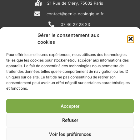
21 Rue de Cléry, 75002 Paris
contact@genie-ecologique.fr
07 46 27 28 23
Gérer le consentement aux
cookies
N
L
Y
e
i
o
Pour offrir les meilleures expériences, nous utilisons des technologies
telles que les cookies pour stocker et/ou accéder aux informations des
w
n
u
appareils. Le fait de consentir à ces technologies nous permettra de
RECEVOIR L'ACTU DE LA FILIÈRE
s
k
t
traiter des données telles que le comportement de navigation ou les ID
uniques sur ce site. Le fait de ne pas consentir ou de retirer son
p
e
u
Retrouvez tous les mois les articles terrain de nos adhérents, les
consentement peut avoir un effet négatif sur certaines caractéristiques
rendez-vous importants de la filière, nos offres de stages et
et fonctions.
a
d
b
d’emplois…
p
i
e
Accepter
Je m'abonne à la lettre d'info
e
n
r
Refuser
Voir les préférences
© Union professionnelle du génie écologique - Tous droits