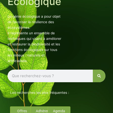
Ecologique
Le génie écologique a pour objet
de favoriser la résilience des
écosystèmes.
Il représente un ensemble de
techniques qui visent à améliorer
et restaurer la biodiversité et les
fonctions écologiques sur tous
les milieux : naturels et
artificialisés.
Rechercher
Les recherches les plus fréquentes :
Offres
Adhérents
Agenda