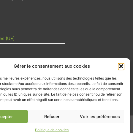
es (UE)
Gérer le consentement aux cookies
TU DE LA FILIÈRE
les meilleures expériences, nous utilisons des technologies telles que les
 mois les articles terrain de nos
 stocker et/ou accéder aux informations des appareils. Le fait de consentir
z-vous importants de la filière, nos
ologies nous permettra de traiter des données telles que le comportement
d’emplois…
n ou les ID uniques sur ce site. Le fait de ne pas consentir ou de retirer son
 peut avoir un effet négatif sur certaines caractéristiques et fonctions.
tre d'info
cepter
Refuser
Voir les préférences
026
Politique de cookies