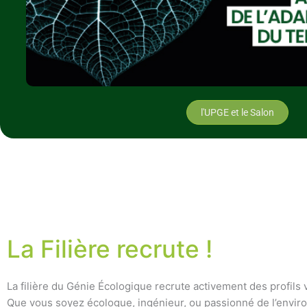
l'UPGE et le Salon
La Filière recrute !
La filière du Génie Écologique recrute activement des profils 
Que vous soyez écologue, ingénieur, ou passionné de l’envi