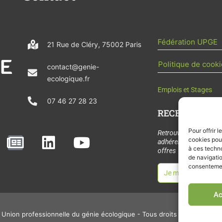
Fédération UPGE
21 Rue de Cléry, 75002 Paris
Politique de cooki
contact@genie-
ecologique.fr
Emplois et Stages
07 46 27 28 23
RECEVOIR L'AC
Pour offrir 
N
L
Y
Retrouvez tous les
cookies pour
adhérents, les rende
e
i
o
à ces techn
offres de stages et 
de navigatio
w
n
u
consentement
Je m'abonne à la let
s
k
t
p
e
u
Ac
a
d
b
Union professionnelle du génie écologique - Tous droits réservés - 2