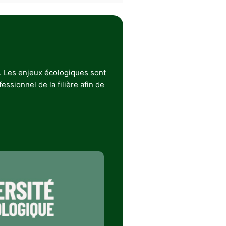
.
Les enjeux écologiques sont
ssionnel de la filière afin de