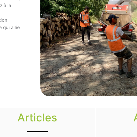
z à la
ion.
 qui allie
Articles