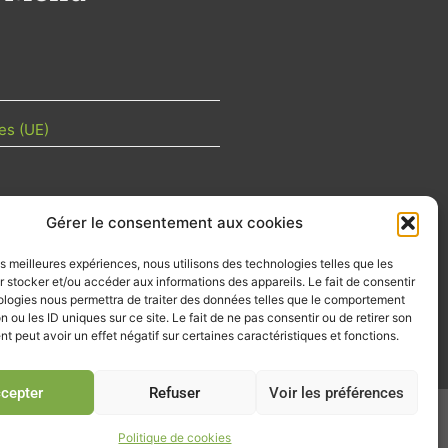
es (UE)
Gérer le consentement aux cookies
TU DE LA FILIÈRE
les meilleures expériences, nous utilisons des technologies telles que les
 mois les articles terrain de nos
 stocker et/ou accéder aux informations des appareils. Le fait de consentir
z-vous importants de la filière, nos
ologies nous permettra de traiter des données telles que le comportement
d’emplois…
n ou les ID uniques sur ce site. Le fait de ne pas consentir ou de retirer son
 peut avoir un effet négatif sur certaines caractéristiques et fonctions.
tre d'info
cepter
Refuser
Voir les préférences
026
Politique de cookies