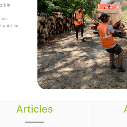
z à la
ion.
 qui allie
Articles