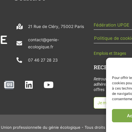
Fédération UPGE
21 Rue de Cléry, 75002 Paris
Politique de cooki
contact@genie-
ecologique.fr
Emplois et Stages
07 46 27 28 23
RECEVOIR L'AC
Pour offrir 
N
L
Y
Retrouvez tous les
cookies pour
adhérents, les rende
e
i
o
à ces techn
offres de stages et 
de navigatio
w
n
u
consentement
Je m'abonne à la let
s
k
t
p
e
u
Ac
a
d
b
Union professionnelle du génie écologique - Tous droits réservés - 2