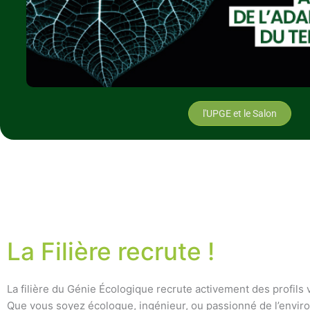
l'UPGE et le Salon
La Filière recrute !
La filière du Génie Écologique recrute activement des profils 
Que vous soyez écologue, ingénieur, ou passionné de l’envi