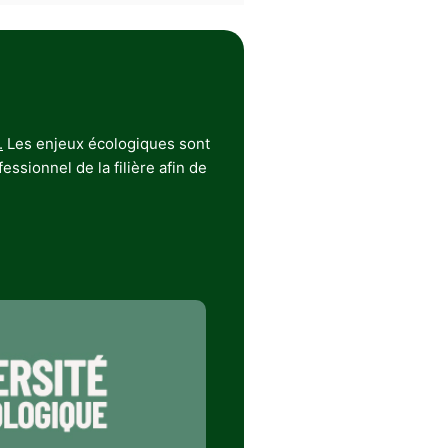
.
Les enjeux écologiques sont
ssionnel de la filière afin de