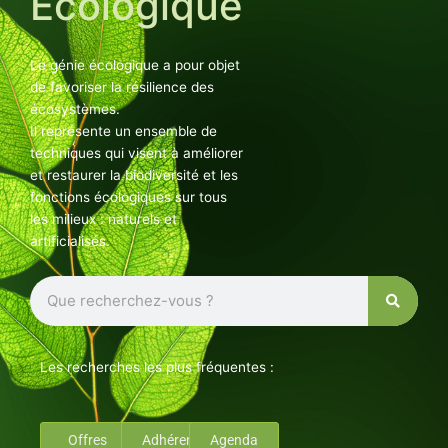
Ecologique
Le génie écologique a pour objet
de favoriser la résilience des
écosystèmes.
Il représente un ensemble de
techniques qui visent à améliorer
et restaurer la biodiversité et les
fonctions écologiques sur tous
les milieux : naturels et
artificialisés.
Rechercher
Les recherches les plus fréquentes :
Offres
Adhérents
Agenda