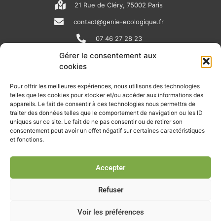
21 Rue de Cléry, 75002 Paris
contact@genie-ecologique.fr
07 46 27 28 23
Gérer le consentement aux
cookies
N
L
Y
e
i
o
Pour offrir les meilleures expériences, nous utilisons des technologies
telles que les cookies pour stocker et/ou accéder aux informations des
w
n
u
appareils. Le fait de consentir à ces technologies nous permettra de
RECEVOIR L'ACTU DE LA FILIÈRE
s
k
t
traiter des données telles que le comportement de navigation ou les ID
uniques sur ce site. Le fait de ne pas consentir ou de retirer son
p
e
u
Retrouvez tous les mois les articles terrain de nos adhérents, les
consentement peut avoir un effet négatif sur certaines caractéristiques
rendez-vous importants de la filière, nos offres de stages et
et fonctions.
a
d
b
d’emplois…
p
i
e
Accepter
Je m'abonne à la lettre d'info
e
n
r
Refuser
Voir les préférences
© Union professionnelle du génie écologique - Tous droits