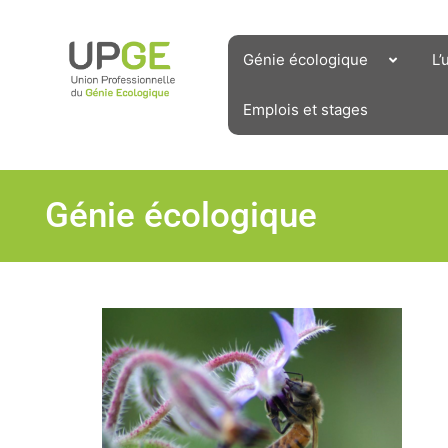
Aller
au
contenu
Génie écologique
L’
Emplois et stages
Génie écologique