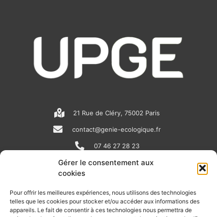
21 Rue de Cléry, 75002 Paris
contact@genie-ecologique.fr
07 46 27 28 23
Gérer le consentement aux
cookies
N
L
Y
e
i
o
Pour offrir les meilleures expériences, nous utilisons des technologies
telles que les cookies pour stocker et/ou accéder aux informations des
w
n
u
appareils. Le fait de consentir à ces technologies nous permettra de
RECEVOIR L'ACTU DE LA FILIÈRE