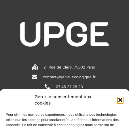
21 Rue de Cléry, 75002 Paris
contact@genie-ecologique.fr
07 46 27 28 23
Gérer le consentement aux
cookies
N
L
Y
e
i
o
Pour offrir les meilleures expériences, nous utilisons des technologies
telles que les cookies pour stocker et/ou accéder aux informations des
w
n
u
appareils. Le fait de consentir à ces technologies nous permettra de
RECEVOIR L'ACTU DE LA FILIÈRE