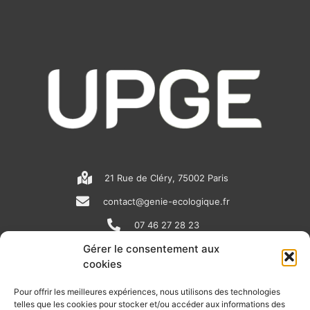
21 Rue de Cléry, 75002 Paris
contact@genie-ecologique.fr
07 46 27 28 23
Gérer le consentement aux
cookies
N
L
Y
e
i
o
Pour offrir les meilleures expériences, nous utilisons des technologies
telles que les cookies pour stocker et/ou accéder aux informations des