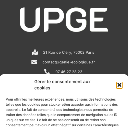
21 Rue de Cléry, 75002 Paris
contact@genie-ecologique.fr
07 46 27 28 23
Gérer le consentement aux
cookies
N
L
Y
e
i
o
Pour offrir les meilleures expériences, nous utilisons des technologies
telles que les cookies pour stocker et/ou accéder aux informations des
w
n
u
appareils. Le fait de consentir à ces technologies nous permettra de
RECEVOIR L'ACTU DE LA FILIÈRE
s
k
t
traiter des données telles que le comportement de navigation ou les ID
uniques sur ce site. Le fait de ne pas consentir ou de retirer son
p
e
u
Retrouvez tous les mois les articles terrain de nos adhérents, les
consentement peut avoir un effet négatif sur certaines caractéristiques