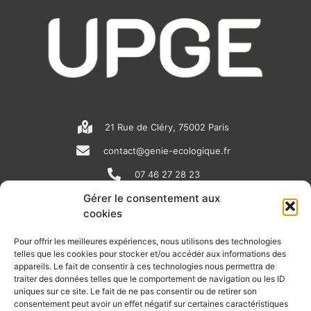
21 Rue de Cléry, 75002 Paris
contact@genie-ecologique.fr
07 46 27 28 23
Gérer le consentement aux
cookies
N
L
Y
e
i
o
Pour offrir les meilleures expériences, nous utilisons des technologies
telles que les cookies pour stocker et/ou accéder aux informations des
w
n
u
appareils. Le fait de consentir à ces technologies nous permettra de
RECEVOIR L'ACTU DE LA FILIÈRE
s
k
t
traiter des données telles que le comportement de navigation ou les ID
uniques sur ce site. Le fait de ne pas consentir ou de retirer son
p
e
u
Retrouvez tous les mois les articles terrain de nos adhérents, les
consentement peut avoir un effet négatif sur certaines caractéristiques