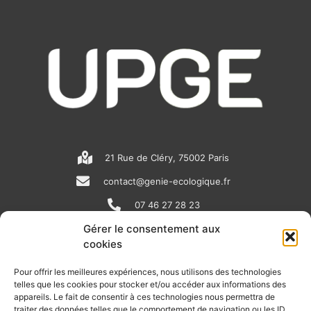
21 Rue de Cléry, 75002 Paris
contact@genie-ecologique.fr
07 46 27 28 23
Gérer le consentement aux
cookies
N
L
Y
e
i
o
Pour offrir les meilleures expériences, nous utilisons des technologies
telles que les cookies pour stocker et/ou accéder aux informations des
w
n
u
appareils. Le fait de consentir à ces technologies nous permettra de
RECEVOIR L'ACTU DE LA FILIÈRE
traiter des données telles que le comportement de navigation ou les ID