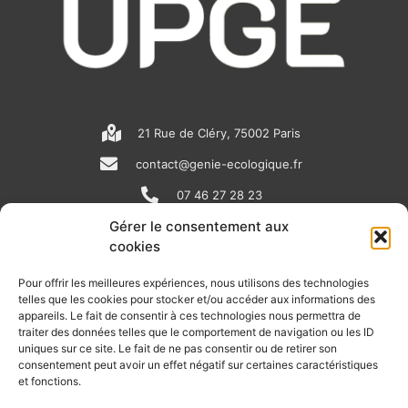
21 Rue de Cléry, 75002 Paris
contact@genie-ecologique.fr
07 46 27 28 23
Gérer le consentement aux
cookies
N
L
Y
e
i
o
Pour offrir les meilleures expériences, nous utilisons des technologies
telles que les cookies pour stocker et/ou accéder aux informations des
w
n
u
appareils. Le fait de consentir à ces technologies nous permettra de
RECEVOIR L'ACTU DE LA FILIÈRE
s
k
t
traiter des données telles que le comportement de navigation ou les ID
uniques sur ce site. Le fait de ne pas consentir ou de retirer son
p
e
u
Retrouvez tous les mois les articles terrain de nos adhérents, les
consentement peut avoir un effet négatif sur certaines caractéristiques
rendez-vous importants de la filière, nos offres de stages et
et fonctions.
a
d
b
d’emplois…