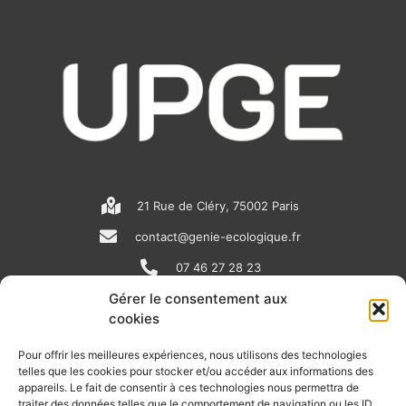
21 Rue de Cléry, 75002 Paris
contact@genie-ecologique.fr
07 46 27 28 23
Gérer le consentement aux
cookies
N
L
Y
e
i
o
Pour offrir les meilleures expériences, nous utilisons des technologies
telles que les cookies pour stocker et/ou accéder aux informations des
w
n
u
appareils. Le fait de consentir à ces technologies nous permettra de
RECEVOIR L'ACTU DE LA FILIÈRE
traiter des données telles que le comportement de navigation ou les ID