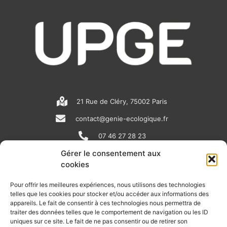
21 Rue de Cléry, 75002 Paris
contact@genie-ecologique.fr
07 46 27 28 23
Gérer le consentement aux
cookies
N
L
Y
e
i
o
Pour offrir les meilleures expériences, nous utilisons des technologies
telles que les cookies pour stocker et/ou accéder aux informations des
w
n
u
appareils. Le fait de consentir à ces technologies nous permettra de
RECEVOIR L'ACTU DE LA FILIÈRE
s
k
t
traiter des données telles que le comportement de navigation ou les ID
uniques sur ce site. Le fait de ne pas consentir ou de retirer son