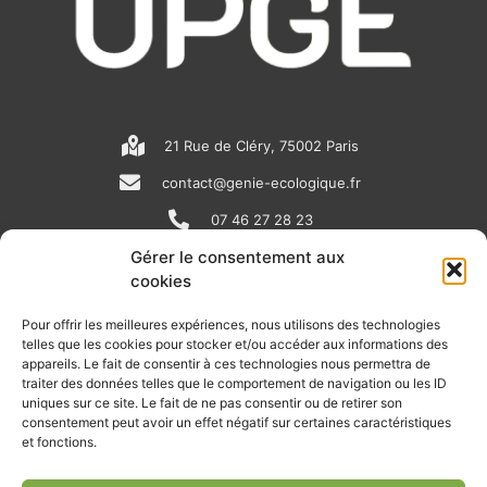
21 Rue de Cléry, 75002 Paris
contact@genie-ecologique.fr
07 46 27 28 23
Gérer le consentement aux
cookies
N
L
Y
e
i
o
Pour offrir les meilleures expériences, nous utilisons des technologies
telles que les cookies pour stocker et/ou accéder aux informations des
w
n
u
appareils. Le fait de consentir à ces technologies nous permettra de
RECEVOIR L'ACTU DE LA FILIÈRE
s
k
t
traiter des données telles que le comportement de navigation ou les ID
uniques sur ce site. Le fait de ne pas consentir ou de retirer son
p
e
u
Retrouvez tous les mois les articles terrain de nos adhérents, les
consentement peut avoir un effet négatif sur certaines caractéristiques
rendez-vous importants de la filière, nos offres de stages et
et fonctions.
a
d
b
d’emplois…