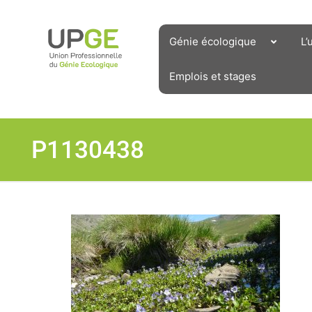
Aller
au
contenu
Génie écologique
L’
Emplois et stages
P1130438