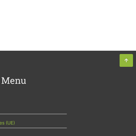
Menu
es (UE)