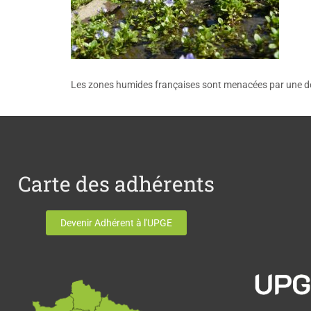
Les zones humides françaises sont menacées par une dé
Carte des adhérents
Devenir Adhérent à l'UPGE