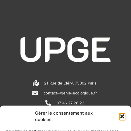
21 Rue de Cléry, 75002 Paris
contact@genie-ecologique.fr
07 46 27 28 23
Gérer le consentement aux
cookies
N
L
Y