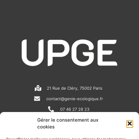
21 Rue de Cléry, 75002 Paris
contact@genie-ecologique.fr
07 46 27 28 23
Gérer le consentement aux
cookies
N
L
Y