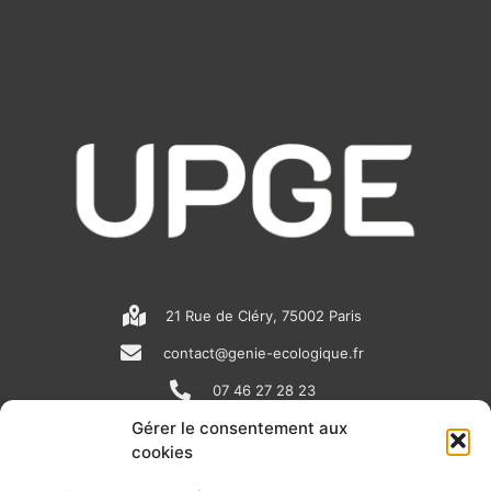
21 Rue de Cléry, 75002 Paris
contact@genie-ecologique.fr
07 46 27 28 23
Gérer le consentement aux
cookies
N
L
Y