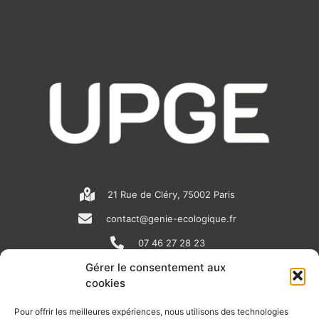
21 Rue de Cléry, 75002 Paris
contact@genie-ecologique.fr
07 46 27 28 23
Gérer le consentement aux
cookies
N
L
Y
e
i
o
Pour offrir les meilleures expériences, nous utilisons des technologies