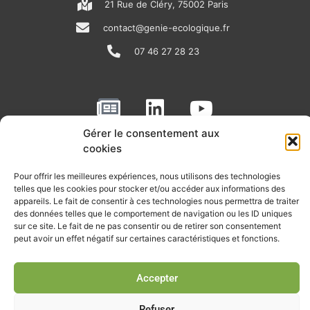
21 Rue de Cléry, 75002 Paris
contact@genie-ecologique.fr
07 46 27 28 23
N
L
Y
e
i
o
Gérer le consentement aux
w
n
u
cookies
RECEVOIR L'ACTU DE LA FILIÈRE
s
k
t
p
e
u
Pour offrir les meilleures expériences, nous utilisons des technologies
Retrouvez tous les mois les articles terrain de nos adhérents, les
telles que les cookies pour stocker et/ou accéder aux informations des
rendez-vous importants de la filière, nos offres de stages et
a
d
b
appareils. Le fait de consentir à ces technologies nous permettra de traiter
d’emplois…
des données telles que le comportement de navigation ou les ID uniques
p
i
e
sur ce site. Le fait de ne pas consentir ou de retirer son consentement
Je m'abonne à la lettre d'info
e
n
peut avoir un effet négatif sur certaines caractéristiques et fonctions.
r
Accepter
© Union professionnelle du génie écologique - Tous droits
Refuser