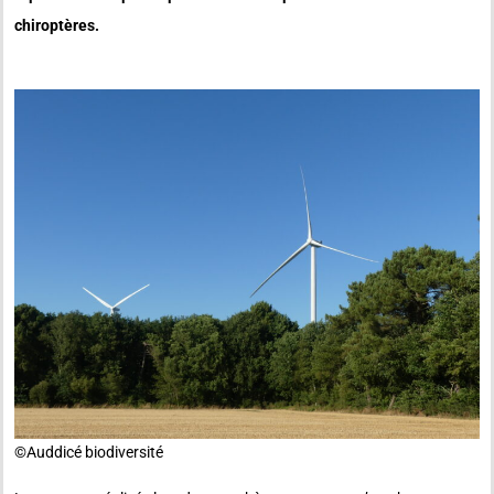
chiroptères.
©️Auddicé biodiversité