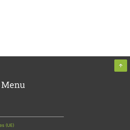
Menu
es (UE)