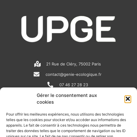
21 Rue de Cléry, 75002 Paris
contact@genie-ecologique.fr
07 46 27 28 23
Gérer le consentement aux
cookies
N
L
Y
e
i
o
Pour offrir les meilleures expériences, nous utilisons des technologies
telles que les cookies pour stocker et/ou accéder aux informations des
w
n
u
appareils. Le fait de consentir à ces technologies nous permettra de
RECEVOIR L'ACTU DE LA FILIÈRE
s
k
t
traiter des données telles que le comportement de navigation ou les ID
uniques sur ce site. Le fait de ne pas consentir ou de retirer son